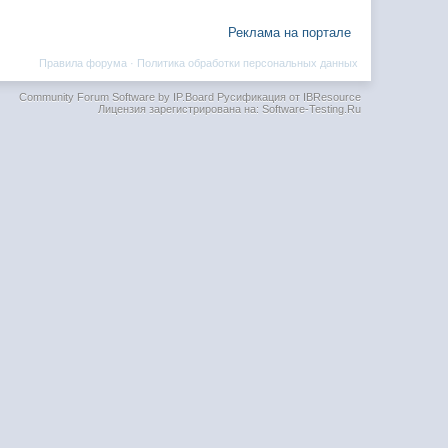
Реклама на портале
Правила форума
·
Политика обработки персональных данных
Community Forum Software by IP.Board
Русификация от IBResource
Лицензия зарегистрирована на: Software-Testing.Ru