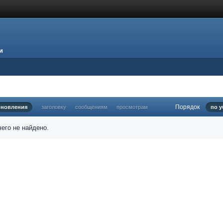
и
Порядок
бновления
заголовку
сообщениям
просмотрам
по 
его не найдено.