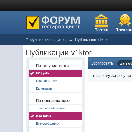
Портал
Тренинг
Форум тестировщиков
→
Публикации v1ktor
Публикации v1ktor
Сортировать
дате о
По типу контента
Форумы
По вашему запросу нич
Пользователи
Календарь
По пользователю
Темы и сообщения
Все темы
Все сообщения