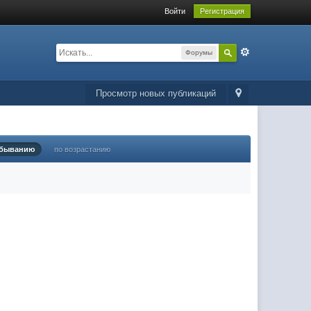
Войти
Регистрация
Форумы
Просмотр новых публикаций
убыванию
по возрастанию