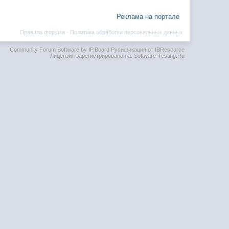
Реклама на портале
Правила форума
·
Политика обработки персональных данных
Community Forum Software by IP.Board
Русификация от IBResource
Лицензия зарегистрирована на: Software-Testing.Ru