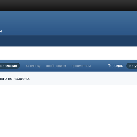
и
Порядок
бновления
заголовку
сообщениям
просмотрам
по 
его не найдено.