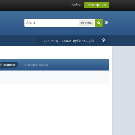
Войти
Регистрация
Форумы
Просмотр новых публикаций
убыванию
по возрастанию