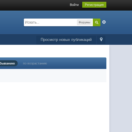
Войти
Регистрация
Форумы
Просмотр новых публикаций
убыванию
по возрастанию