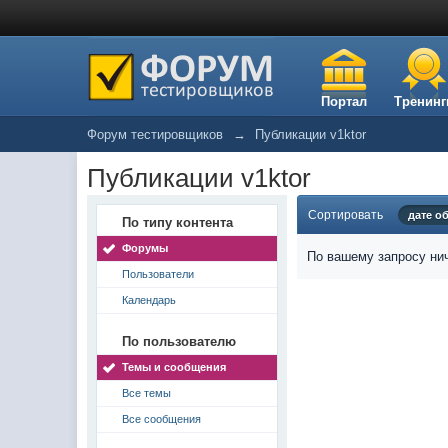
Портал
Тренинг
Форум тестировщиков
→
Публикации v1ktor
Публикации v1ktor
Сортировать
дате о
По типу контента
Форумы
По вашему запросу нич
Пользователи
Календарь
По пользователю
Темы и сообщения
Все темы
Все сообщения