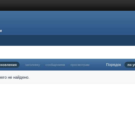
и
Порядок
бновления
заголовку
сообщениям
просмотрам
по 
его не найдено.