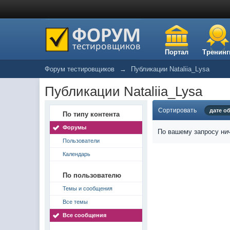
Портал
Тренинг
Форум тестировщиков
→
Публикации Nataliia_Lysa
Публикации Nataliia_Lysa
Сортировать
дате о
По типу контента
Форумы
По вашему запросу нич
Пользователи
Календарь
По пользователю
Темы и сообщения
Все темы
Все сообщения