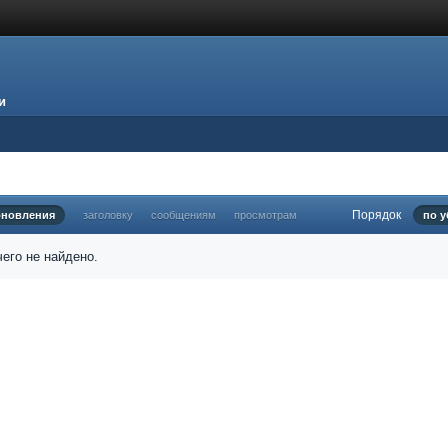
и
Порядок
бновления
заголовку
сообщениям
просмотрам
по 
его не найдено.