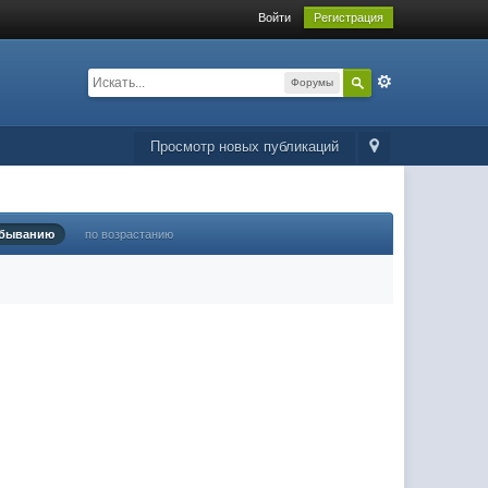
Войти
Регистрация
Форумы
Просмотр новых публикаций
убыванию
по возрастанию