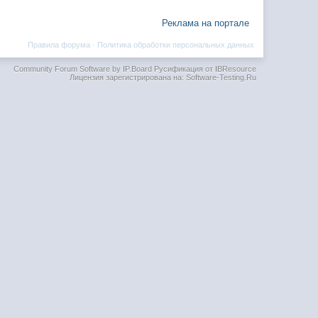
Реклама на портале
Правила форума
·
Политика обработки персональных данных
Community Forum Software by IP.Board
Русификация от IBResource
Лицензия зарегистрирована на: Software-Testing.Ru