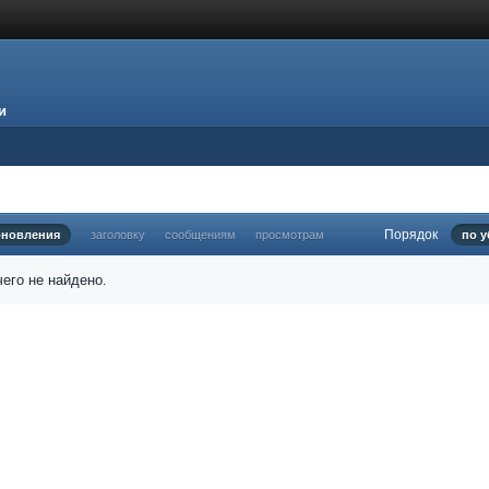
и
Порядок
бновления
заголовку
сообщениям
просмотрам
по 
его не найдено.