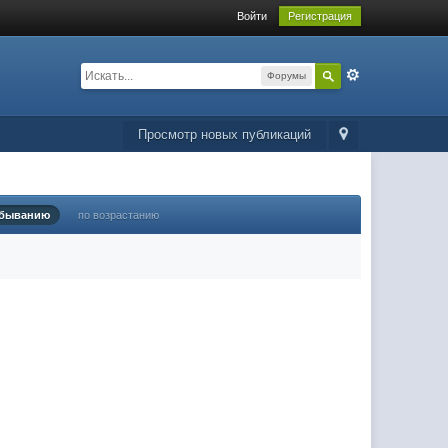
Войти
Регистрация
Форумы
Просмотр новых публикаций
убыванию
по возрастанию