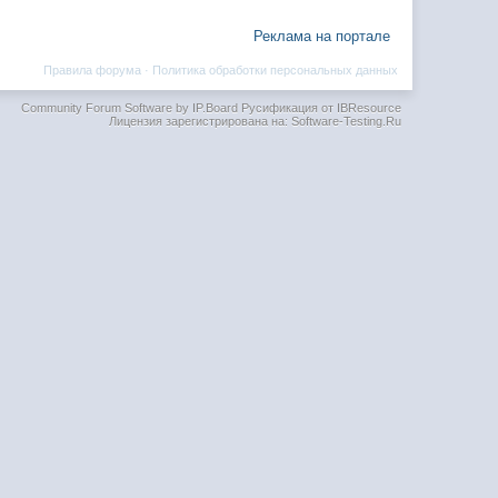
Реклама на портале
Правила форума
·
Политика обработки персональных данных
Community Forum Software by IP.Board
Русификация от IBResource
Лицензия зарегистрирована на: Software-Testing.Ru