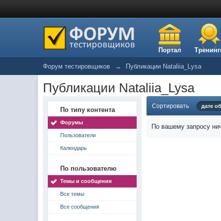
Портал
Тренинг
Форум тестировщиков
→
Публикации Nataliia_Lysa
Публикации Nataliia_Lysa
Сортировать
дате о
По типу контента
Форумы
По вашему запросу нич
Пользователи
Календарь
По пользователю
Темы и сообщения
Все темы
Все сообщения