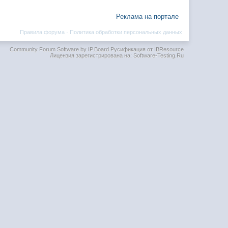
Реклама на портале
Правила форума
·
Политика обработки персональных данных
Community Forum Software by IP.Board
Русификация от IBResource
Лицензия зарегистрирована на: Software-Testing.Ru