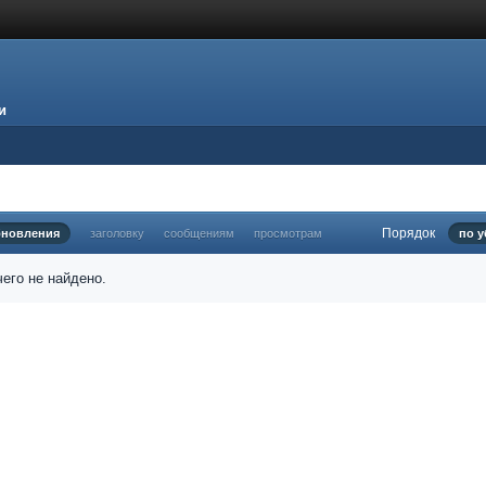
и
Порядок
бновления
заголовку
сообщениям
просмотрам
по 
его не найдено.