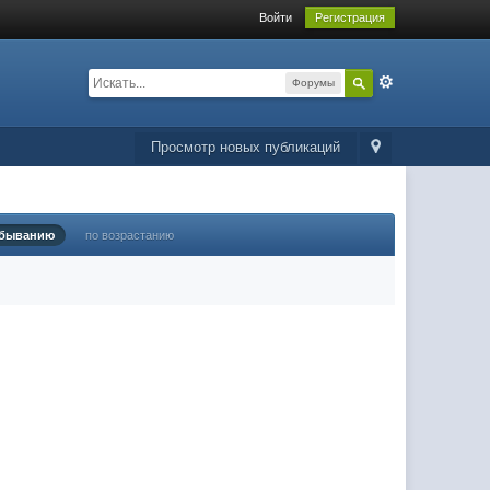
Войти
Регистрация
Форумы
Просмотр новых публикаций
убыванию
по возрастанию