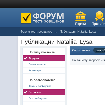
Портал
Тренинг
Форум тестировщиков
→
Публикации Nataliia_Lysa
Публикации Nataliia_Lysa
Сортировать
дате о
По типу контента
Форумы
По вашему запросу нич
Пользователи
Календарь
По пользователю
Темы и сообщения
Все темы
Все сообщения