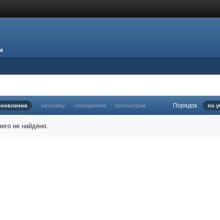
и
Порядок
бновления
заголовку
сообщениям
просмотрам
по 
его не найдено.