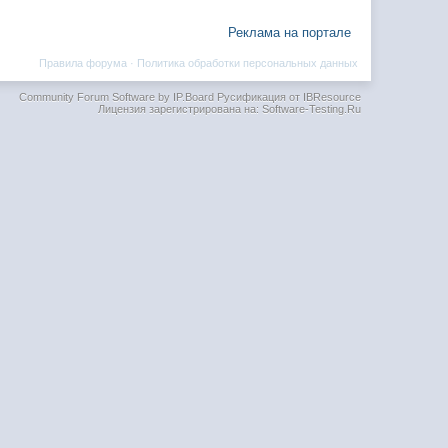
Реклама на портале
Правила форума
·
Политика обработки персональных данных
Community Forum Software by IP.Board
Русификация от IBResource
Лицензия зарегистрирована на: Software-Testing.Ru