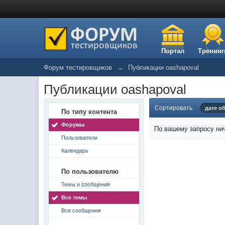
Портал
Тренинг
Форум тестировщиков
→
Публикации oashapoval
Публикации oashapoval
Сортировать
дате о
По типу контента
Форумы
По вашему запросу нич
Пользователи
Календарь
По пользователю
Темы и сообщения
Все темы
Все сообщения