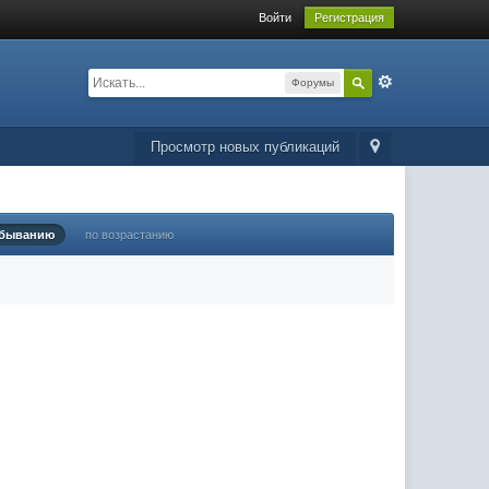
Войти
Регистрация
Форумы
Просмотр новых публикаций
убыванию
по возрастанию