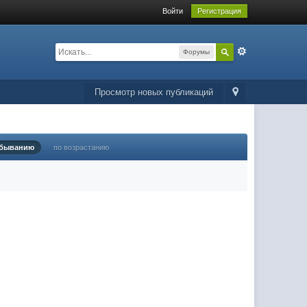
Войти
Регистрация
Форумы
Просмотр новых публикаций
убыванию
по возрастанию