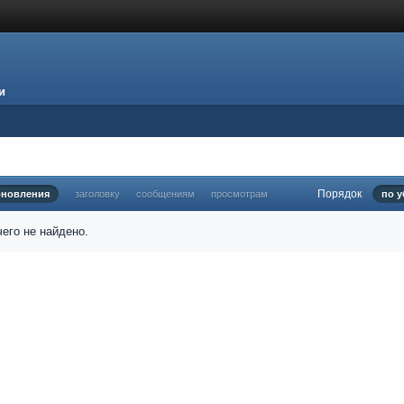
и
Порядок
бновления
заголовку
сообщениям
просмотрам
по 
его не найдено.