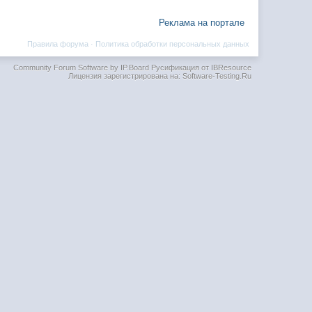
Реклама на портале
Правила форума
·
Политика обработки персональных данных
Community Forum Software by IP.Board
Русификация от IBResource
Лицензия зарегистрирована на: Software-Testing.Ru