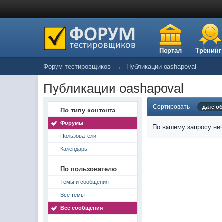
Портал
Тренинг
Форум тестировщиков
→
Публикации oashapoval
Публикации oashapoval
Сортировать
дате о
По типу контента
Форумы
По вашему запросу нич
Пользователи
Календарь
По пользователю
Темы и сообщения
Все темы
Все сообщения