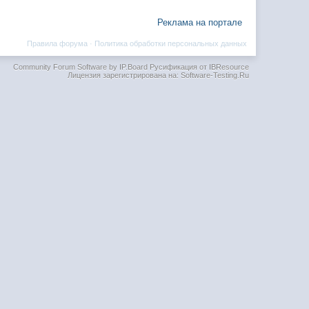
Реклама на портале
Правила форума
·
Политика обработки персональных данных
Community Forum Software by IP.Board
Русификация от IBResource
Лицензия зарегистрирована на: Software-Testing.Ru