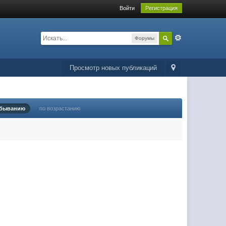
Войти
Регистрация
Форумы
Просмотр новых публикаций
убыванию
по возрастанию