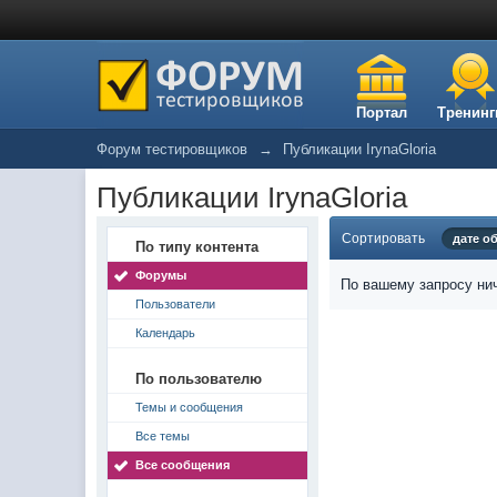
Портал
Тренинг
Форум тестировщиков
→
Публикации IrynaGloria
Публикации IrynaGloria
Сортировать
дате о
По типу контента
Форумы
По вашему запросу нич
Пользователи
Календарь
По пользователю
Темы и сообщения
Все темы
Все сообщения