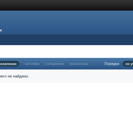
и
Порядок
бновления
заголовку
сообщениям
просмотрам
по 
его не найдено.