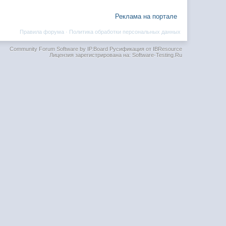
Реклама на портале
Правила форума
·
Политика обработки персональных данных
Community Forum Software by IP.Board
Русификация от IBResource
Лицензия зарегистрирована на: Software-Testing.Ru