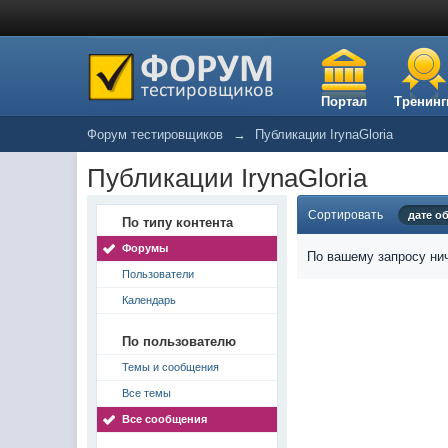
Портал
Тренинг
Форум тестировщиков
→
Публикации IrynaGloria
Публикации IrynaGloria
Сортировать
дате о
По типу контента
Форумы
По вашему запросу нич
Пользователи
Календарь
По пользователю
Темы и сообщения
Все темы
Все сообщения