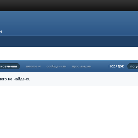
и
Порядок
бновления
заголовку
сообщениям
просмотрам
по 
его не найдено.