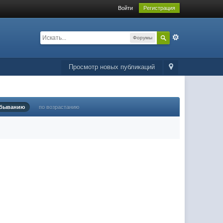
Войти
Регистрация
Форумы
Просмотр новых публикаций
убыванию
по возрастанию