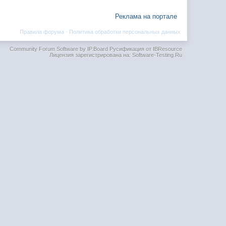
Реклама на портале
Правила форума
·
Политика обработки персональных данных
Community Forum Software by IP.Board
Русификация от IBResource
Лицензия зарегистрирована на: Software-Testing.Ru