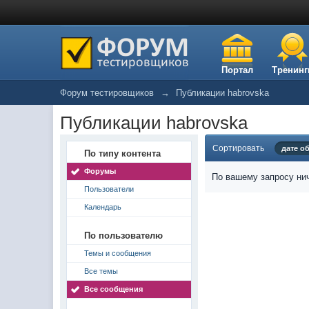
Портал
Тренинг
Форум тестировщиков
→
Публикации habrovska
Публикации habrovska
Сортировать
дате о
По типу контента
Форумы
По вашему запросу нич
Пользователи
Календарь
По пользователю
Темы и сообщения
Все темы
Все сообщения