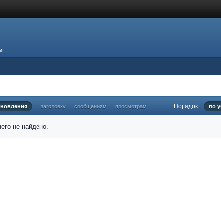
и
Порядок
бновления
заголовку
сообщениям
просмотрам
по 
его не найдено.