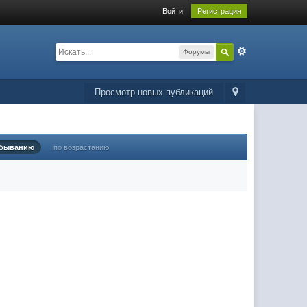
Войти
Регистрация
Форумы
Просмотр новых публикаций
убыванию
по возрастанию