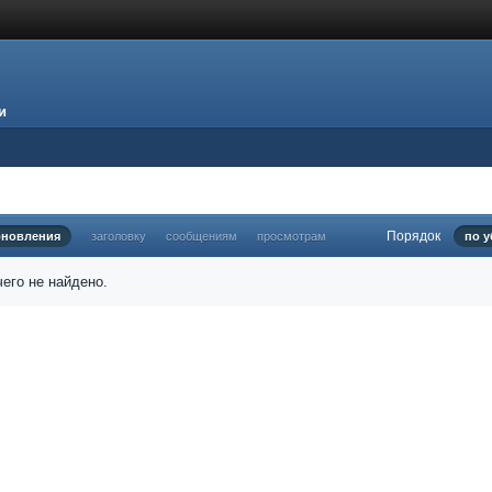
и
Порядок
бновления
заголовку
сообщениям
просмотрам
по 
его не найдено.