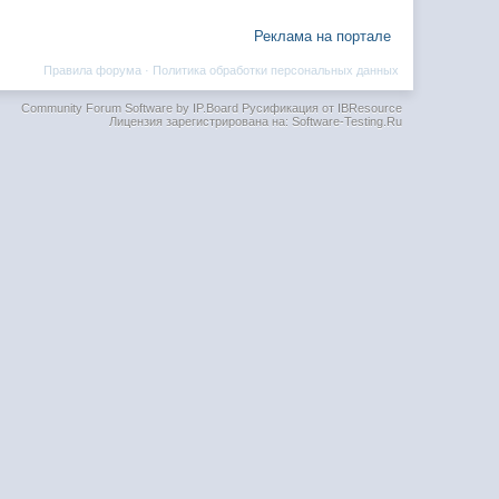
Реклама на портале
Правила форума
·
Политика обработки персональных данных
Community Forum Software by IP.Board
Русификация от IBResource
Лицензия зарегистрирована на: Software-Testing.Ru