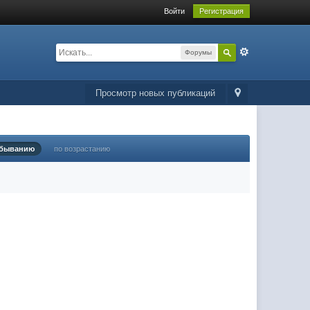
Войти
Регистрация
Форумы
Просмотр новых публикаций
убыванию
по возрастанию