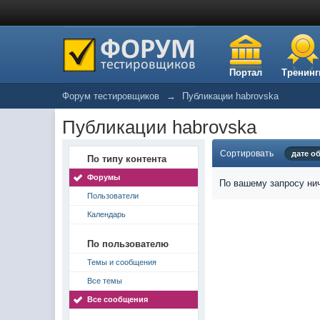
Портал
Тренинг
Форум тестировщиков
→
Публикации habrovska
Публикации habrovska
Сортировать
дате о
По типу контента
Форумы
По вашему запросу нич
Пользователи
Календарь
По пользователю
Темы и сообщения
Все темы
Все сообщения