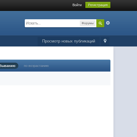
Войти
Регистрация
Форумы
Просмотр новых публикаций
убыванию
по возрастанию