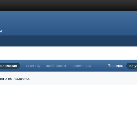
и
Порядок
бновления
заголовку
сообщениям
просмотрам
по 
его не найдено.