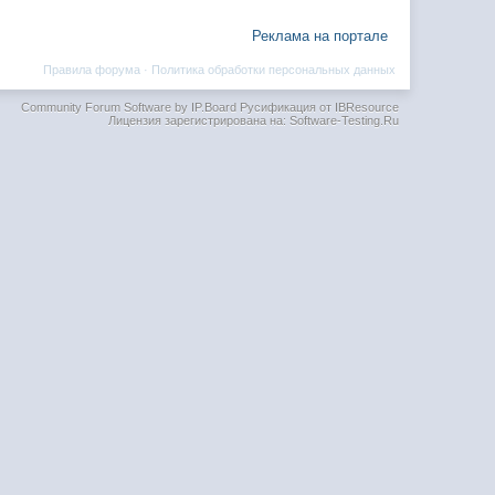
Реклама на портале
Правила форума
·
Политика обработки персональных данных
Community Forum Software by IP.Board
Русификация от IBResource
Лицензия зарегистрирована на: Software-Testing.Ru