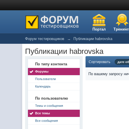
Портал
Тренинг
Форум тестировщиков
→
Публикации habrovska
Публикации habrovska
Сортировать
дате о
По типу контента
Форумы
По вашему запросу нич
Пользователи
Календарь
По пользователю
Темы и сообщения
Все темы
Все сообщения