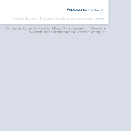
Реклама на портале
Правила форума
·
Политика обработки персональных данных
Community Forum Software by IP.Board
Русификация от IBResource
Лицензия зарегистрирована на: Software-Testing.Ru