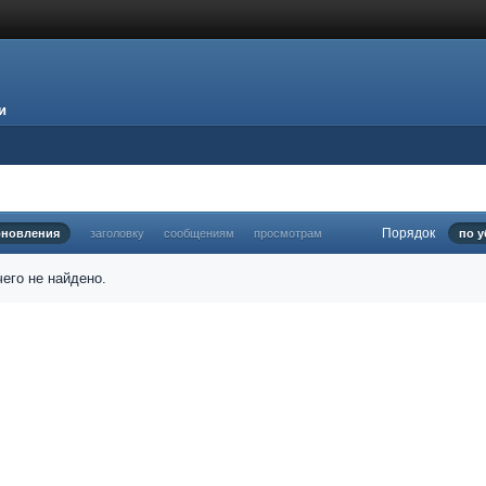
и
Порядок
бновления
заголовку
сообщениям
просмотрам
по 
его не найдено.