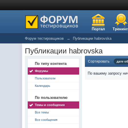
Портал
Тренинг
Форум тестировщиков
→
Публикации habrovska
Публикации habrovska
Сортировать
дате о
По типу контента
Форумы
По вашему запросу нич
Пользователи
Календарь
По пользователю
Темы и сообщения
Все темы
Все сообщения