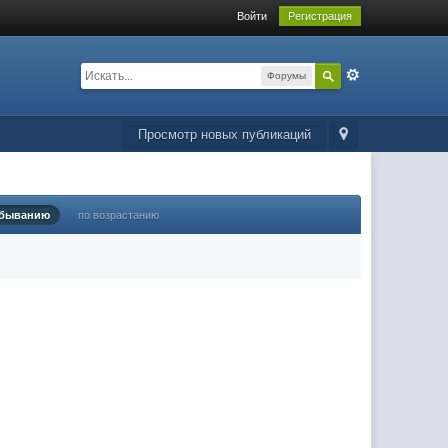
Войти
Регистрация
Форумы
Просмотр новых публикаций
убыванию
по возрастанию