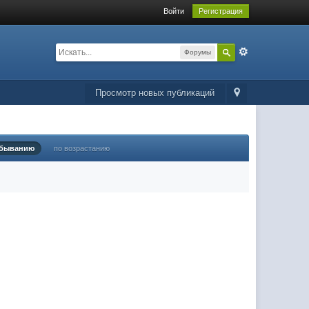
Войти
Регистрация
Форумы
Просмотр новых публикаций
убыванию
по возрастанию