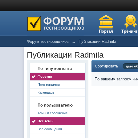
Портал
Тренинг
Форум тестировщиков
→
Публикации Radmila
Публикации Radmila
Сортировать
дате о
По типу контента
Форумы
По вашему запросу нич
Пользователи
Календарь
По пользователю
Темы и сообщения
Все темы
Все сообщения