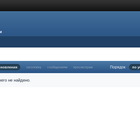
и
Порядок
бновления
заголовку
сообщениям
просмотрам
по 
его не найдено.