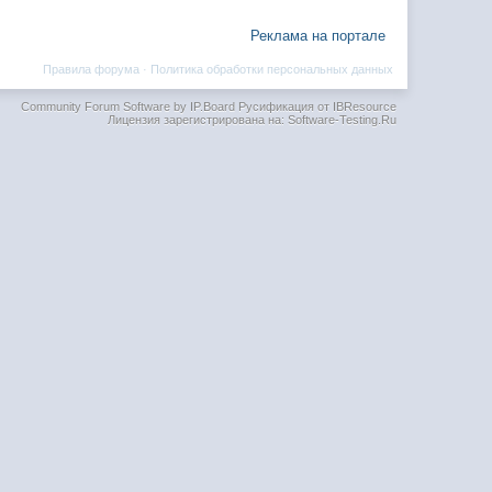
Реклама на портале
Правила форума
·
Политика обработки персональных данных
Community Forum Software by IP.Board
Русификация от IBResource
Лицензия зарегистрирована на: Software-Testing.Ru