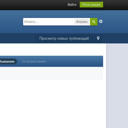
Войти
Регистрация
Форумы
Просмотр новых публикаций
убыванию
по возрастанию