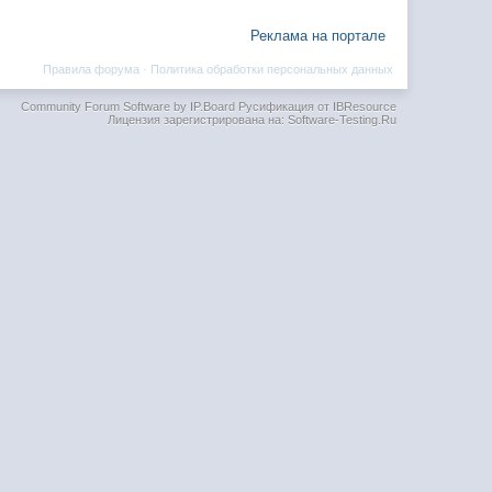
Реклама на портале
Правила форума
·
Политика обработки персональных данных
Community Forum Software by IP.Board
Русификация от IBResource
Лицензия зарегистрирована на: Software-Testing.Ru