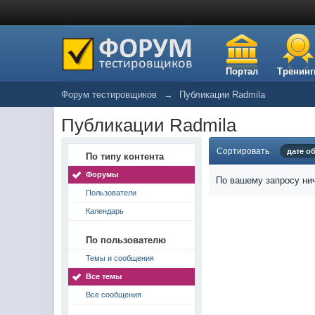
Портал
Тренинг
Форум тестировщиков
→
Публикации Radmila
Публикации Radmila
Сортировать
дате о
По типу контента
Форумы
По вашему запросу нич
Пользователи
Календарь
По пользователю
Темы и сообщения
Все темы
Все сообщения