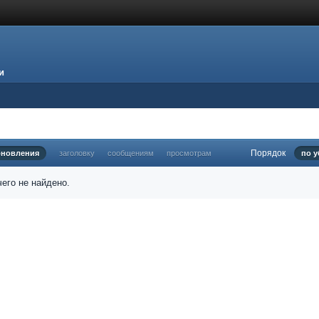
и
Порядок
бновления
заголовку
сообщениям
просмотрам
по 
его не найдено.