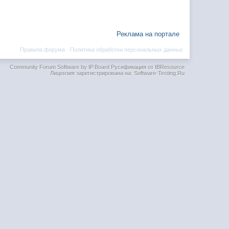
Реклама на портале
Правила форума
·
Политика обработки персональных данных
Community Forum Software by IP.Board
Русификация от IBResource
Лицензия зарегистрирована на: Software-Testing.Ru