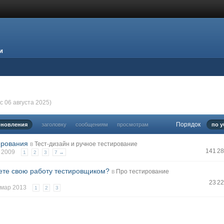
и
с 06 августа 2025)
Порядок
бновления
заголовку
сообщениям
просмотрам
по 
ирования
в
Тест-дизайн и ручное тестирование
141 2
т 2009
1
2
3
7 →
аете свою работу тестировщиком?
в
Про тестирование
23 2
8 мар 2013
1
2
3