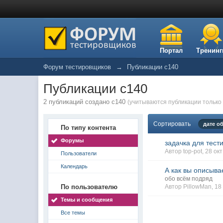
Портал
Тренинг
Форум тестировщиков
→
Публикации c140
Публикации c140
2 публикаций создано c140
(учитываются публикации только 
Сортировать
дате о
По типу контента
Форумы
задачка для тест
Автор
top-pot
, 28 ок
Пользователи
Календарь
А как вы описыв
обо всём подряд
По пользователю
Автор
PillowMan
, 1
Темы и сообщения
Все темы