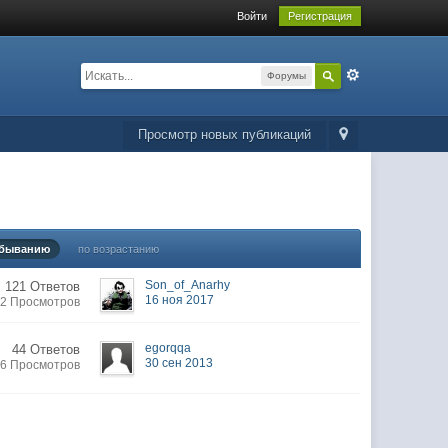
Войти
Регистрация
Форумы
Просмотр новых публикаций
убыванию
по возрастанию
Son_of_Anarhy
121 Ответов
16 ноя 2017
82 Просмотров
egorqqa
44 Ответов
30 сен 2013
26 Просмотров