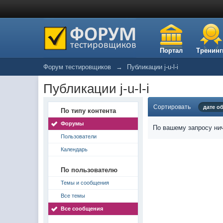
Портал
Тренинг
Форум тестировщиков
→
Публикации j-u-l-i
Публикации j-u-l-i
Сортировать
дате о
По типу контента
Форумы
По вашему запросу нич
Пользователи
Календарь
По пользователю
Темы и сообщения
Все темы
Все сообщения