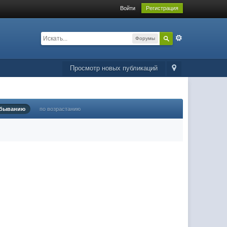
Войти
Регистрация
Форумы
Просмотр новых публикаций
убыванию
по возрастанию