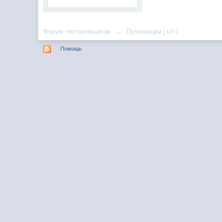
Форум тестировщиков
→
Публикации j-u-l-i
Помощь