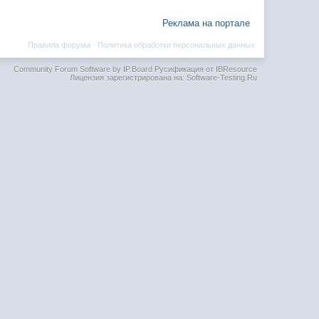
Реклама на портале
Правила форума
·
Политика обработки персональных данных
Community Forum Software by IP.Board
Русификация от IBResource
Лицензия зарегистрирована на: Software-Testing.Ru