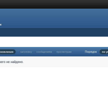
и
Порядок
бновления
заголовку
сообщениям
просмотрам
по 
его не найдено.