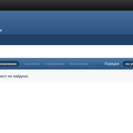
и
Порядок
бновления
заголовку
сообщениям
просмотрам
по 
его не найдено.