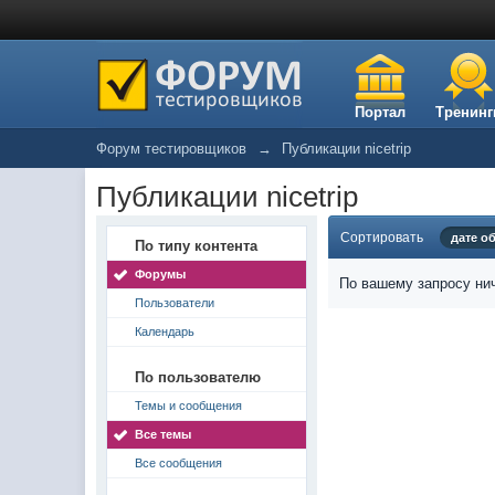
Портал
Тренинг
Форум тестировщиков
→
Публикации nicetrip
Публикации nicetrip
Сортировать
дате о
По типу контента
Форумы
По вашему запросу нич
Пользователи
Календарь
По пользователю
Темы и сообщения
Все темы
Все сообщения