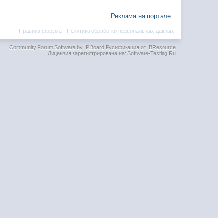
Реклама на портале
Правила форума
·
Политика обработки персональных данных
Community Forum Software by IP.Board
Русификация от IBResource
Лицензия зарегистрирована на: Software-Testing.Ru