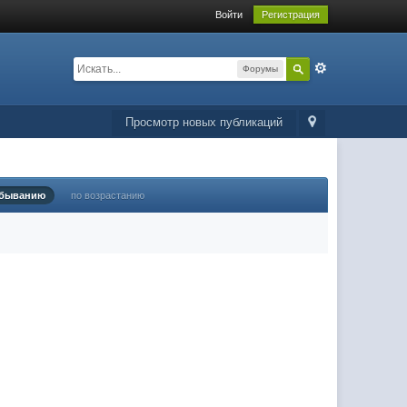
Войти
Регистрация
Форумы
Просмотр новых публикаций
убыванию
по возрастанию