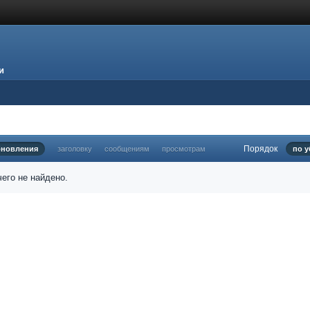
и
Порядок
бновления
заголовку
сообщениям
просмотрам
по 
его не найдено.