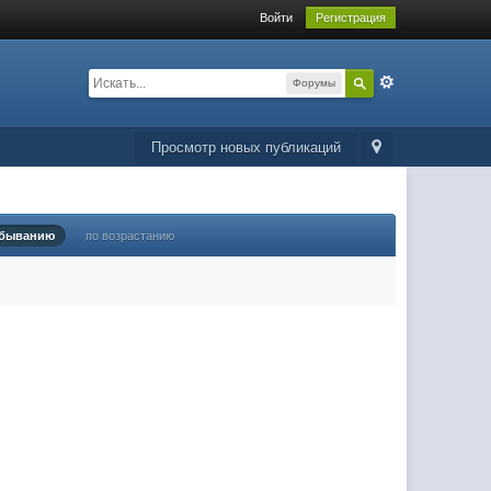
Войти
Регистрация
Форумы
Просмотр новых публикаций
убыванию
по возрастанию