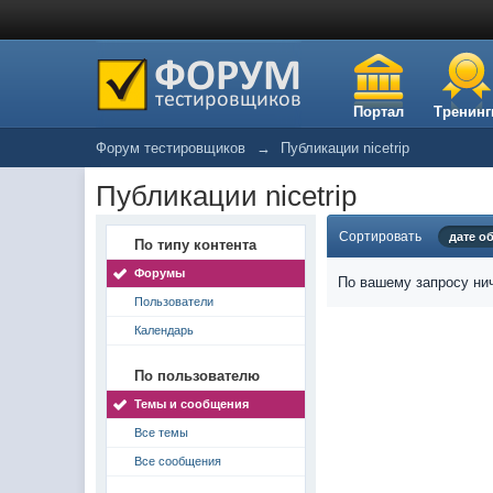
Портал
Тренинг
Форум тестировщиков
→
Публикации nicetrip
Публикации nicetrip
Сортировать
дате о
По типу контента
Форумы
По вашему запросу нич
Пользователи
Календарь
По пользователю
Темы и сообщения
Все темы
Все сообщения