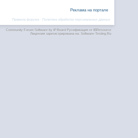
Реклама на портале
Правила форума
·
Политика обработки персональных данных
Community Forum Software by IP.Board
Русификация от IBResource
Лицензия зарегистрирована на: Software-Testing.Ru