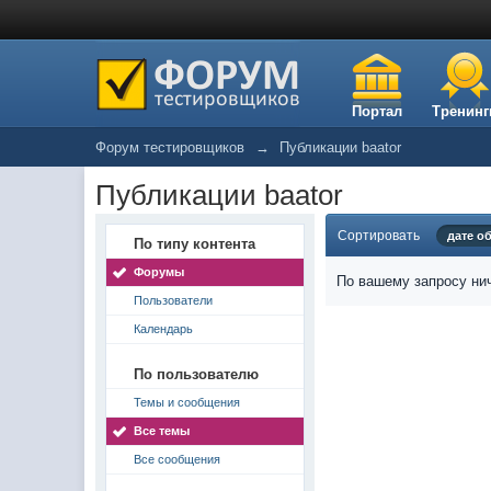
Портал
Тренинг
Форум тестировщиков
→
Публикации baator
Публикации baator
Сортировать
дате о
По типу контента
Форумы
По вашему запросу нич
Пользователи
Календарь
По пользователю
Темы и сообщения
Все темы
Все сообщения