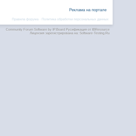
Реклама на портале
Правила форума
·
Политика обработки персональных данных
Community Forum Software by IP.Board
Русификация от IBResource
Лицензия зарегистрирована на: Software-Testing.Ru