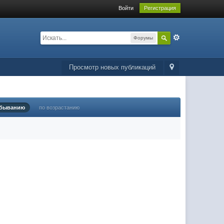
Войти
Регистрация
Форумы
Просмотр новых публикаций
убыванию
по возрастанию