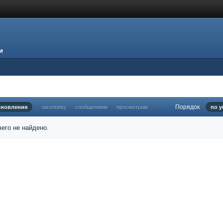
и
Порядок
бновления
заголовку
сообщениям
просмотрам
по 
его не найдено.