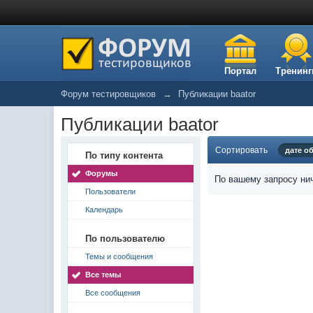
Портал
Тренинг
Форум тестировщиков
→
Публикации baator
Публикации baator
Сортировать
дате о
По типу контента
Форумы
По вашему запросу нич
Пользователи
Календарь
По пользователю
Темы и сообщения
Все темы
Все сообщения