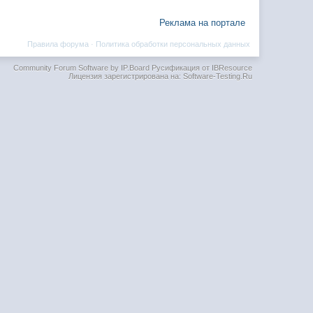
Реклама на портале
Правила форума
·
Политика обработки персональных данных
Community Forum Software by IP.Board
Русификация от IBResource
Лицензия зарегистрирована на: Software-Testing.Ru