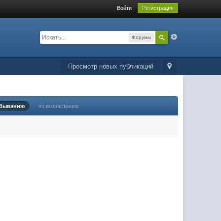
Войти
Регистрация
Форумы
Просмотр новых публикаций
убыванию
по возрастанию