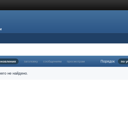
и
Порядок
бновления
заголовку
сообщениям
просмотрам
по 
его не найдено.