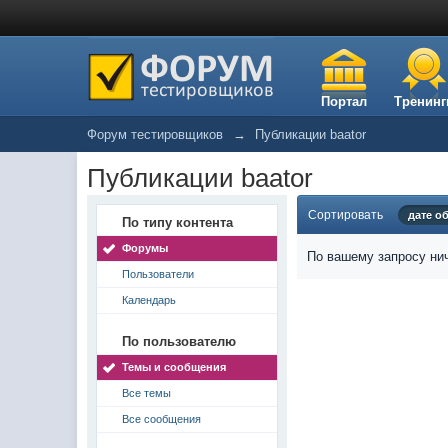
Портал
Тренинг
Форум тестировщиков
→
Публикации baator
Публикации baator
Сортировать
дате о
По типу контента
Форумы
По вашему запросу нич
Пользователи
Календарь
По пользователю
Темы и сообщения
Все темы
Все сообщения