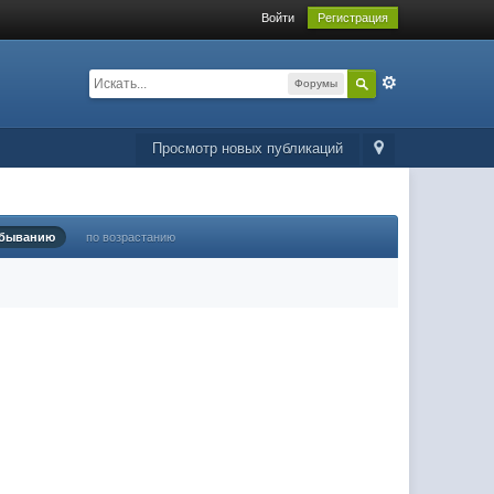
Войти
Регистрация
Форумы
Просмотр новых публикаций
убыванию
по возрастанию