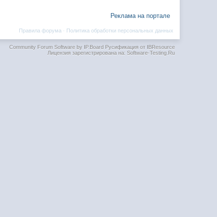
Реклама на портале
Правила форума
·
Политика обработки персональных данных
Community Forum Software by IP.Board
Русификация от IBResource
Лицензия зарегистрирована на: Software-Testing.Ru