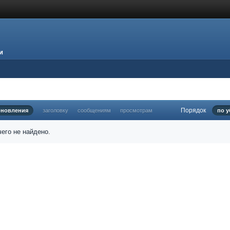
и
Порядок
бновления
заголовку
сообщениям
просмотрам
по 
его не найдено.