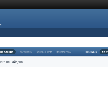
и
Порядок
бновления
заголовку
сообщениям
просмотрам
по 
его не найдено.