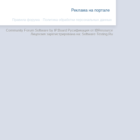
Реклама на портале
Правила форума
·
Политика обработки персональных данных
Community Forum Software by IP.Board
Русификация от IBResource
Лицензия зарегистрирована на: Software-Testing.Ru