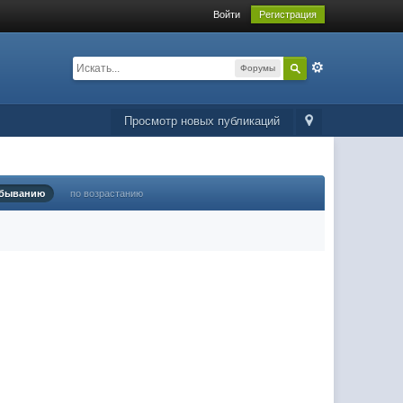
Войти
Регистрация
Форумы
Просмотр новых публикаций
убыванию
по возрастанию