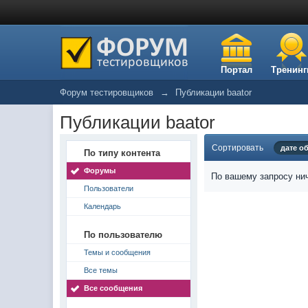
Портал
Тренинг
Форум тестировщиков
→
Публикации baator
Публикации baator
Сортировать
дате о
По типу контента
Форумы
По вашему запросу нич
Пользователи
Календарь
По пользователю
Темы и сообщения
Все темы
Все сообщения