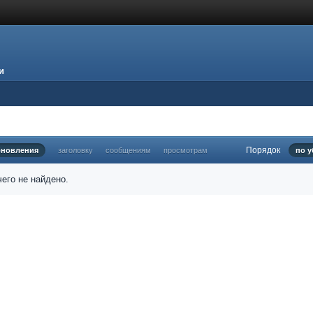
и
Порядок
бновления
заголовку
сообщениям
просмотрам
по 
его не найдено.