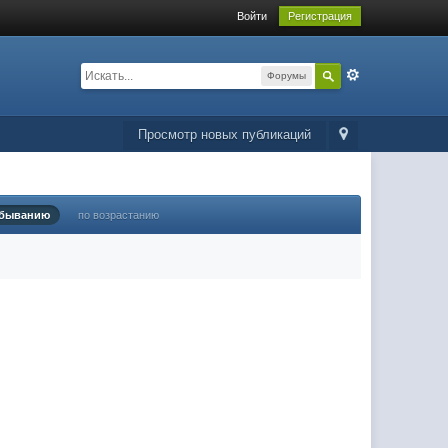
Войти
Регистрация
Форумы
Просмотр новых публикаций
убыванию
по возрастанию