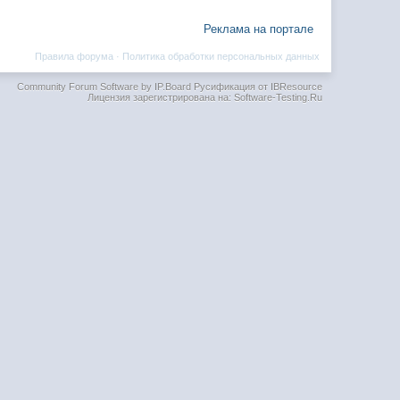
Реклама на портале
Правила форума
·
Политика обработки персональных данных
Community Forum Software by IP.Board
Русификация от IBResource
Лицензия зарегистрирована на: Software-Testing.Ru