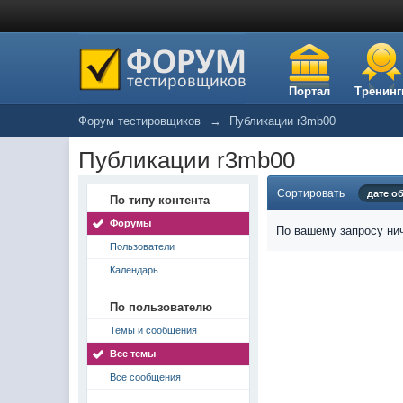
Портал
Тренинг
Форум тестировщиков
→
Публикации r3mb00
Публикации r3mb00
Сортировать
дате о
По типу контента
Форумы
По вашему запросу нич
Пользователи
Календарь
По пользователю
Темы и сообщения
Все темы
Все сообщения