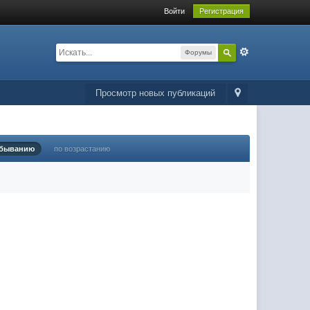
Войти
Регистрация
Форумы
Просмотр новых публикаций
убыванию
по возрастанию