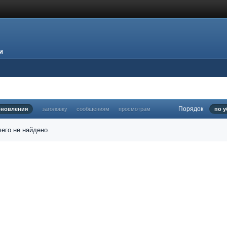
и
Порядок
бновления
заголовку
сообщениям
просмотрам
по 
его не найдено.