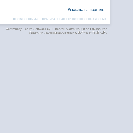
Реклама на портале
Правила форума
·
Политика обработки персональных данных
Community Forum Software by IP.Board
Русификация от IBResource
Лицензия зарегистрирована на: Software-Testing.Ru