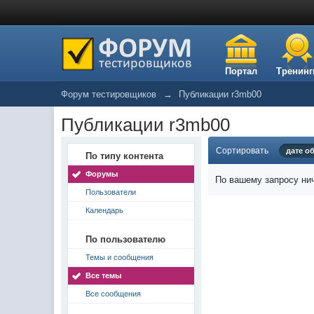
Портал
Тренинг
Форум тестировщиков
→
Публикации r3mb00
Публикации r3mb00
Сортировать
дате о
По типу контента
Форумы
По вашему запросу нич
Пользователи
Календарь
По пользователю
Темы и сообщения
Все темы
Все сообщения