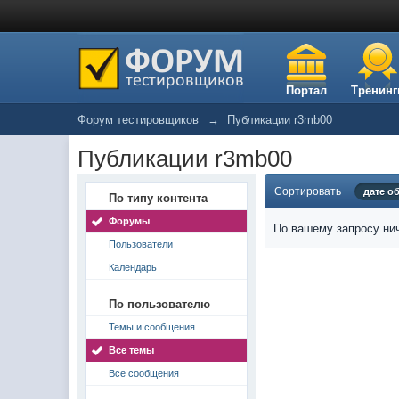
Портал
Тренинг
Форум тестировщиков
→
Публикации r3mb00
Публикации r3mb00
Сортировать
дате о
По типу контента
Форумы
По вашему запросу нич
Пользователи
Календарь
По пользователю
Темы и сообщения
Все темы
Все сообщения