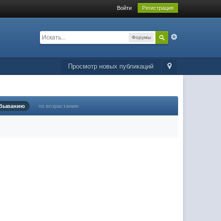
Войти
Регистрация
Форумы
Просмотр новых публикаций
убыванию
по возрастанию