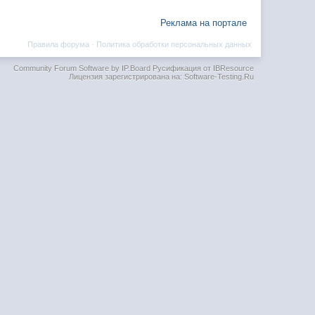
Реклама на портале
Правила форума
·
Политика обработки персональных данных
Community Forum Software by IP.Board
Русификация от IBResource
Лицензия зарегистрирована на: Software-Testing.Ru