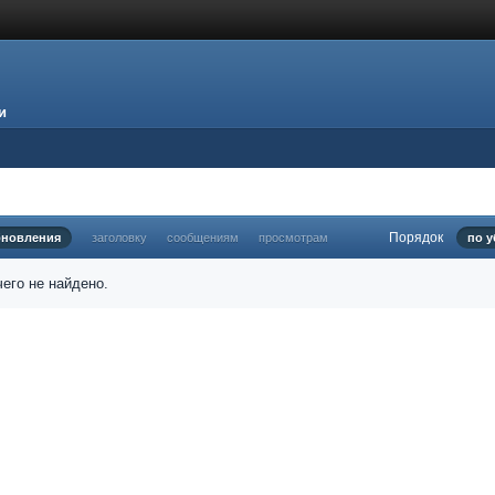
и
Порядок
бновления
заголовку
сообщениям
просмотрам
по 
его не найдено.