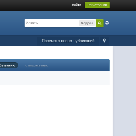
Войти
Регистрация
Форумы
Просмотр новых публикаций
убыванию
по возрастанию