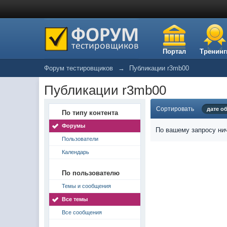
Портал
Тренинг
Форум тестировщиков
→
Публикации r3mb00
Публикации r3mb00
Сортировать
дате о
По типу контента
Форумы
По вашему запросу нич
Пользователи
Календарь
По пользователю
Темы и сообщения
Все темы
Все сообщения