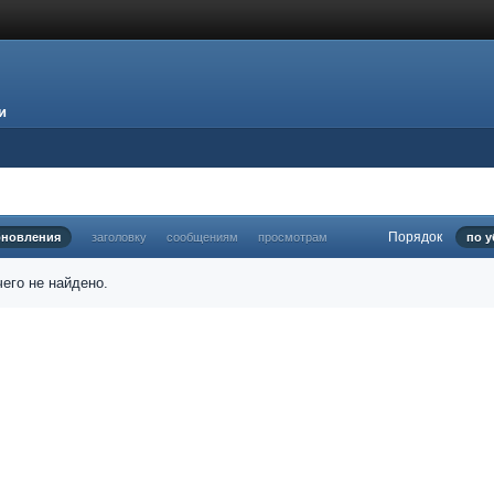
и
Порядок
бновления
заголовку
сообщениям
просмотрам
по 
его не найдено.