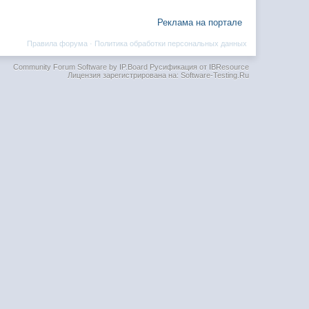
Реклама на портале
Правила форума
·
Политика обработки персональных данных
Community Forum Software by IP.Board
Русификация от IBResource
Лицензия зарегистрирована на: Software-Testing.Ru