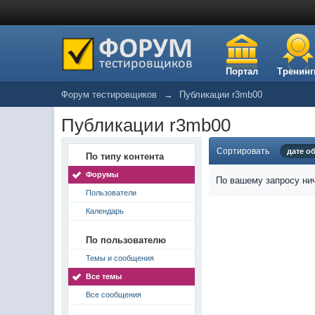
Портал
Тренинг
Форум тестировщиков
→
Публикации r3mb00
Публикации r3mb00
Сортировать
дате о
По типу контента
Форумы
По вашему запросу нич
Пользователи
Календарь
По пользователю
Темы и сообщения
Все темы
Все сообщения