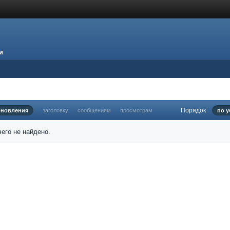
и
Порядок
бновления
заголовку
сообщениям
просмотрам
по 
его не найдено.