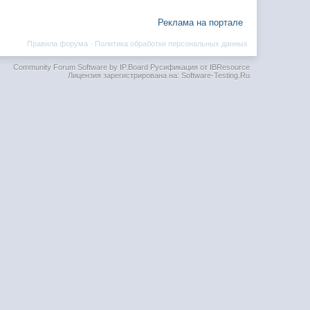
Реклама на портале
Правила форума
·
Политика обработки персональных данных
Community Forum Software by IP.Board
Русификация от IBResource
Лицензия зарегистрирована на: Software-Testing.Ru