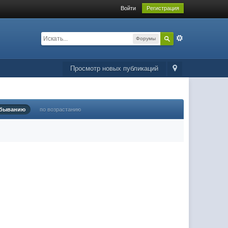
Войти
Регистрация
Форумы
Просмотр новых публикаций
убыванию
по возрастанию