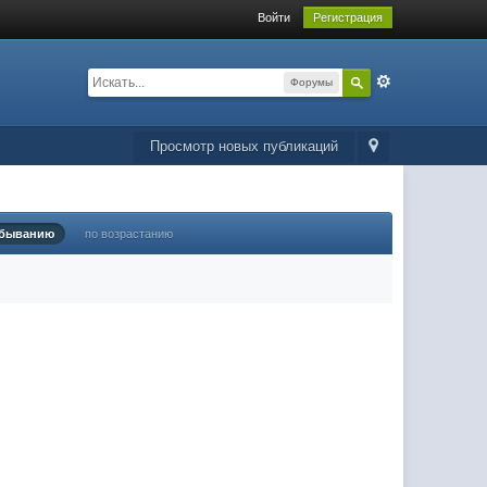
Войти
Регистрация
Форумы
Просмотр новых публикаций
убыванию
по возрастанию