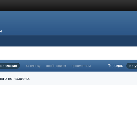
и
Порядок
бновления
заголовку
сообщениям
просмотрам
по 
его не найдено.