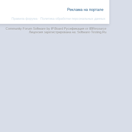
Реклама на портале
Правила форума
·
Политика обработки персональных данных
Community Forum Software by IP.Board
Русификация от IBResource
Лицензия зарегистрирована на: Software-Testing.Ru