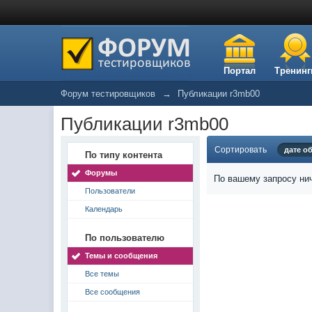
Портал
Тренинг
Форум тестировщиков
→
Публикации r3mb00
Публикации r3mb00
Сортировать
дате о
По типу контента
Форумы
По вашему запросу нич
Пользователи
Календарь
По пользователю
Темы и сообщения
Все темы
Все сообщения