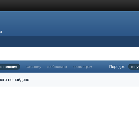
и
Порядок
бновления
заголовку
сообщениям
просмотрам
по 
его не найдено.