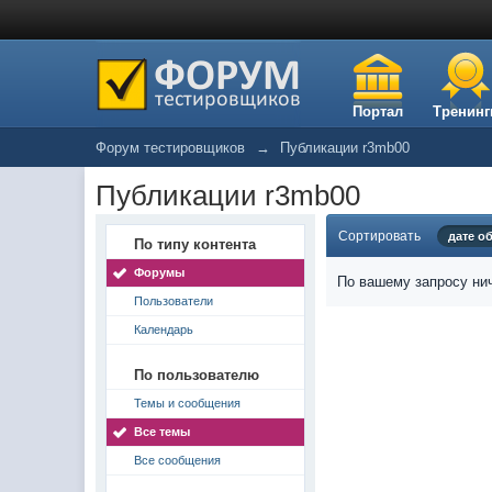
Портал
Тренинг
Форум тестировщиков
→
Публикации r3mb00
Публикации r3mb00
Сортировать
дате о
По типу контента
Форумы
По вашему запросу нич
Пользователи
Календарь
По пользователю
Темы и сообщения
Все темы
Все сообщения