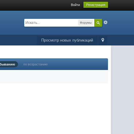
Войти
Регистрация
Форумы
Просмотр новых публикаций
убыванию
по возрастанию