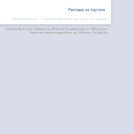
Реклама на портале
Правила форума
·
Политика обработки персональных данных
Community Forum Software by IP.Board
Русификация от IBResource
Лицензия зарегистрирована на: Software-Testing.Ru