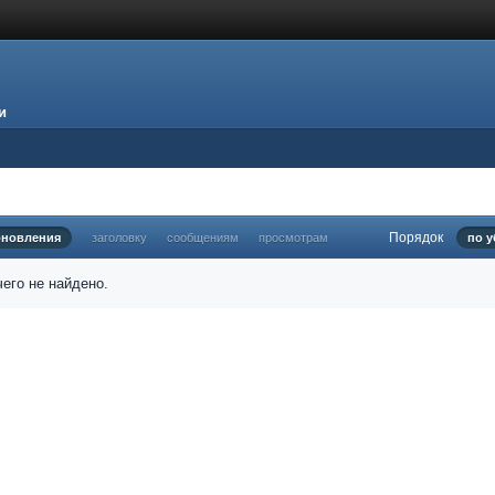
и
Порядок
бновления
заголовку
сообщениям
просмотрам
по 
его не найдено.