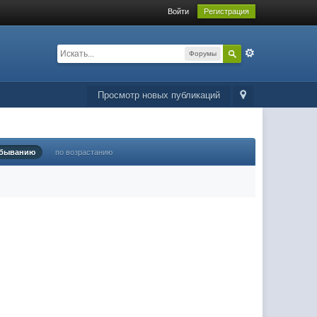
Войти
Регистрация
Форумы
Просмотр новых публикаций
убыванию
по возрастанию