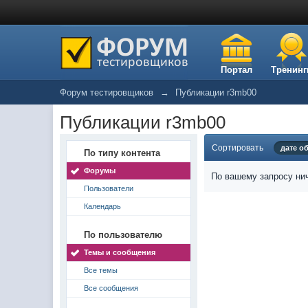
Портал
Тренинг
Форум тестировщиков
→
Публикации r3mb00
Публикации r3mb00
Сортировать
дате о
По типу контента
Форумы
По вашему запросу нич
Пользователи
Календарь
По пользователю
Темы и сообщения
Все темы
Все сообщения