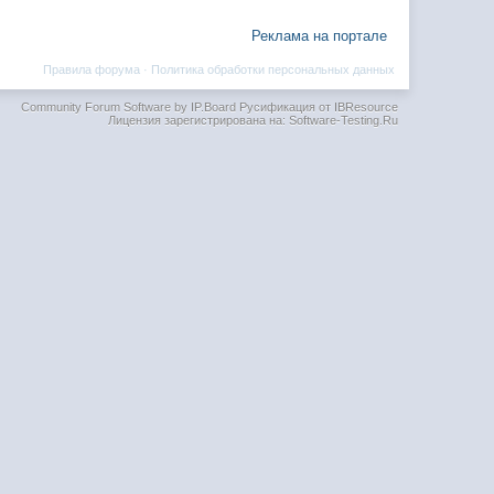
Реклама на портале
Правила форума
·
Политика обработки персональных данных
Community Forum Software by IP.Board
Русификация от IBResource
Лицензия зарегистрирована на: Software-Testing.Ru