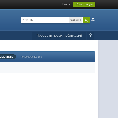
Войти
Регистрация
Форумы
Просмотр новых публикаций
убыванию
по возрастанию