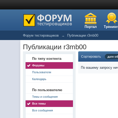
Портал
Тренинг
Форум тестировщиков
→
Публикации r3mb00
Публикации r3mb00
Сортировать
дате о
По типу контента
Форумы
По вашему запросу нич
Пользователи
Календарь
По пользователю
Темы и сообщения
Все темы
Все сообщения