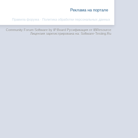
Реклама на портале
Правила форума
·
Политика обработки персональных данных
Community Forum Software by IP.Board
Русификация от IBResource
Лицензия зарегистрирована на: Software-Testing.Ru