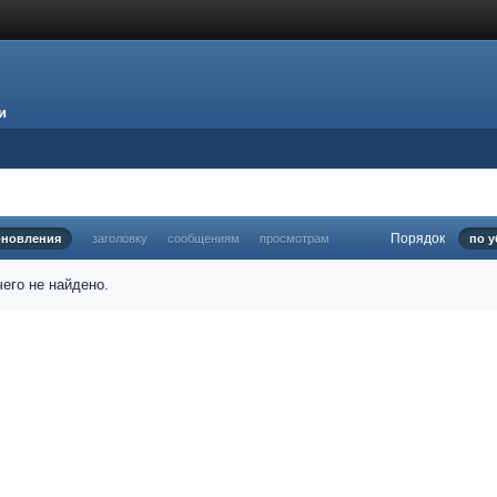
и
Порядок
бновления
заголовку
сообщениям
просмотрам
по 
его не найдено.