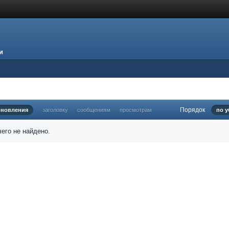
и
Порядок
бновления
заголовку
сообщениям
просмотрам
по 
его не найдено.