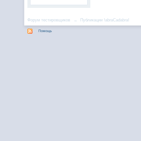
Форум тестировщиков
→
Публикации !abraCadabra!
Помощь