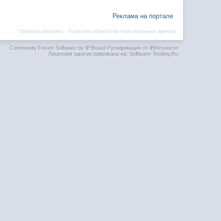
Реклама на портале
Правила форума
·
Политика обработки персональных данных
Community Forum Software by IP.Board
Русификация от IBResource
Лицензия зарегистрирована на: Software-Testing.Ru