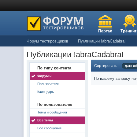
Портал
Тренинг
Форум тестировщиков
→
Публикации !abraCadabra!
Публикации !abraCadabra!
Сортировать
дате о
По типу контента
Форумы
По вашему запросу нич
Пользователи
Календарь
По пользователю
Темы и сообщения
Все темы
Все сообщения