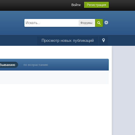
Войти
Регистрация
Форумы
Просмотр новых публикаций
убыванию
по возрастанию