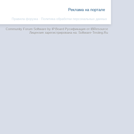
Реклама на портале
Правила форума
·
Политика обработки персональных данных
Community Forum Software by IP.Board
Русификация от IBResource
Лицензия зарегистрирована на: Software-Testing.Ru