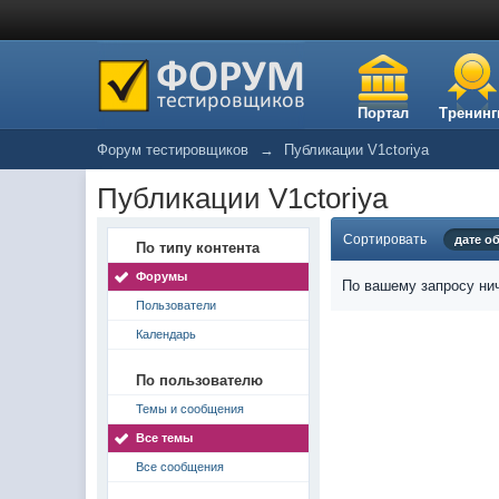
Портал
Тренинг
Форум тестировщиков
→
Публикации V1ctoriya
Публикации V1ctoriya
Сортировать
дате о
По типу контента
Форумы
По вашему запросу нич
Пользователи
Календарь
По пользователю
Темы и сообщения
Все темы
Все сообщения