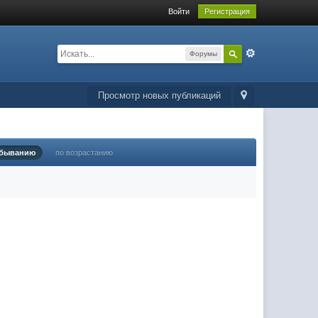
Войти
Регистрация
Форумы
Просмотр новых публикаций
убыванию
по возрастанию