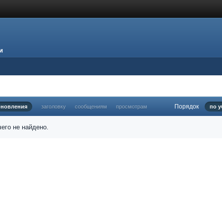
и
Порядок
бновления
заголовку
сообщениям
просмотрам
по 
его не найдено.