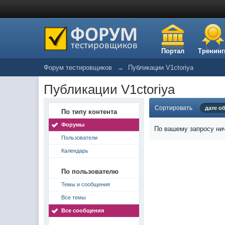
Портал
Тренинг
Форум тестировщиков
→
Публикации V1ctoriya
Публикации V1ctoriya
Сортировать
дате о
По типу контента
Форумы
По вашему запросу нич
Пользователи
Календарь
По пользователю
Темы и сообщения
Все темы
Все сообщения