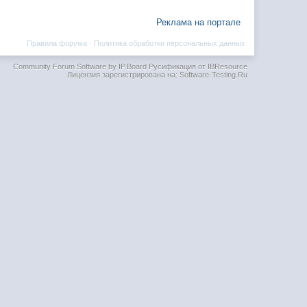
Реклама на портале
Правила форума
·
Политика обработки персональных данных
Community Forum Software by IP.Board
Русификация от IBResource
Лицензия зарегистрирована на: Software-Testing.Ru