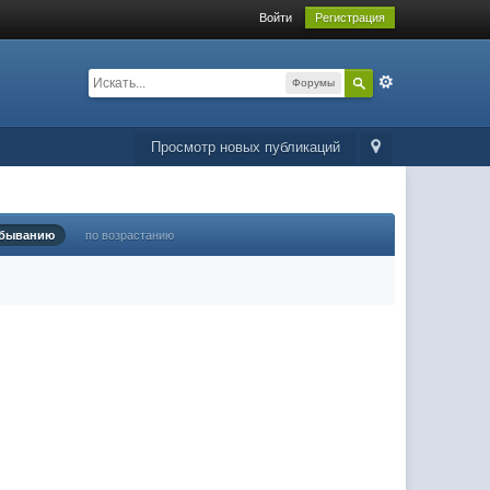
Войти
Регистрация
Форумы
Просмотр новых публикаций
убыванию
по возрастанию