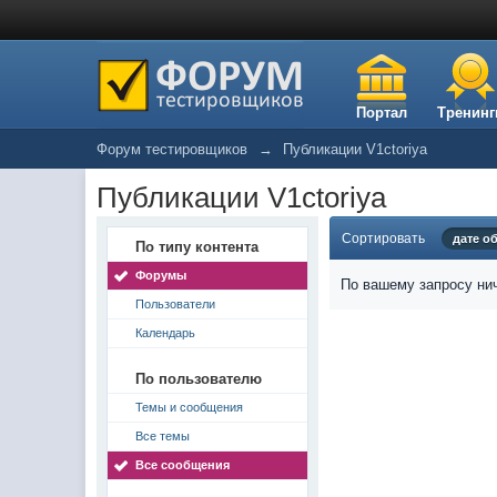
Портал
Тренинг
Форум тестировщиков
→
Публикации V1ctoriya
Публикации V1ctoriya
Сортировать
дате о
По типу контента
Форумы
По вашему запросу нич
Пользователи
Календарь
По пользователю
Темы и сообщения
Все темы
Все сообщения