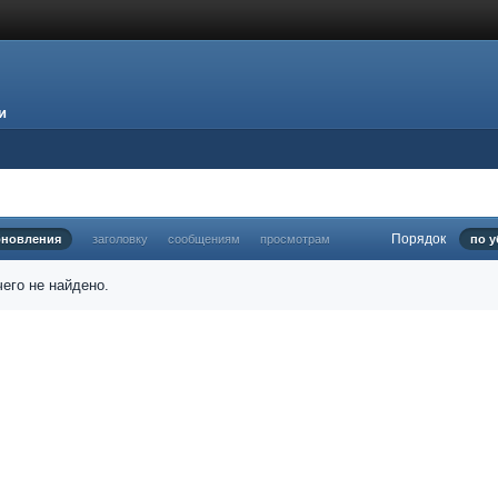
и
Порядок
бновления
заголовку
сообщениям
просмотрам
по 
его не найдено.