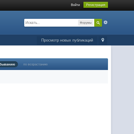
Войти
Регистрация
Форумы
Просмотр новых публикаций
убыванию
по возрастанию