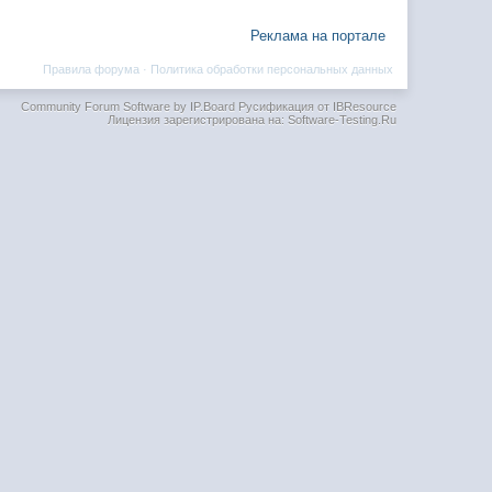
Реклама на портале
Правила форума
·
Политика обработки персональных данных
Community Forum Software by IP.Board
Русификация от IBResource
Лицензия зарегистрирована на: Software-Testing.Ru