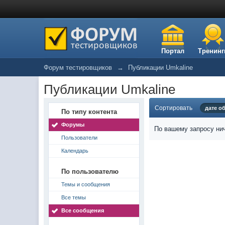
Портал
Тренинг
Форум тестировщиков
→
Публикации Umkaline
Публикации Umkaline
Сортировать
дате о
По типу контента
Форумы
По вашему запросу нич
Пользователи
Календарь
По пользователю
Темы и сообщения
Все темы
Все сообщения