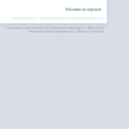
Реклама на портале
Правила форума
·
Политика обработки персональных данных
Community Forum Software by IP.Board
Русификация от IBResource
Лицензия зарегистрирована на: Software-Testing.Ru