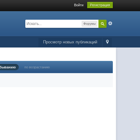
Войти
Регистрация
Форумы
Просмотр новых публикаций
убыванию
по возрастанию