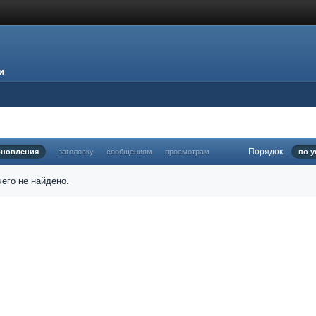
и
Порядок
бновления
заголовку
сообщениям
просмотрам
по 
его не найдено.