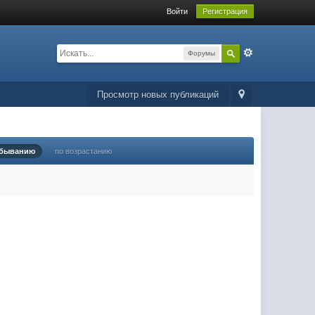
Войти
Регистрация
Форумы
Просмотр новых публикаций
убыванию
по возрастанию