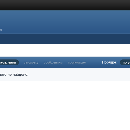
и
Порядок
бновления
заголовку
сообщениям
просмотрам
по 
его не найдено.