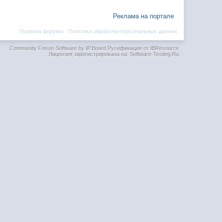
Реклама на портале
Правила форума
·
Политика обработки персональных данных
Community Forum Software by IP.Board
Русификация от IBResource
Лицензия зарегистрирована на: Software-Testing.Ru