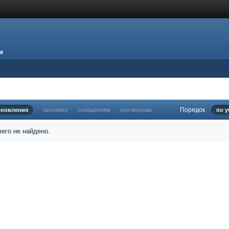
и
Порядок
бновления
заголовку
сообщениям
просмотрам
по 
его не найдено.