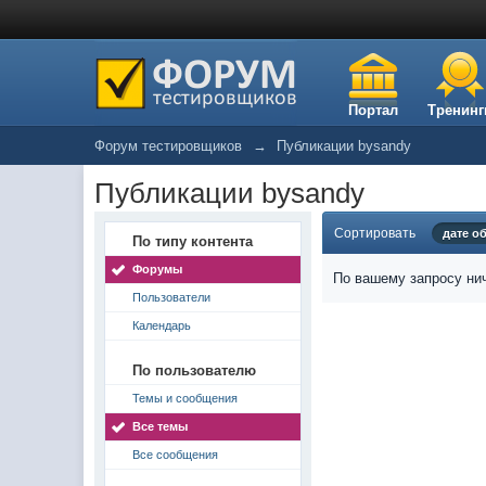
Портал
Тренинг
Форум тестировщиков
→
Публикации bysandy
Публикации bysandy
Сортировать
дате о
По типу контента
Форумы
По вашему запросу нич
Пользователи
Календарь
По пользователю
Темы и сообщения
Все темы
Все сообщения