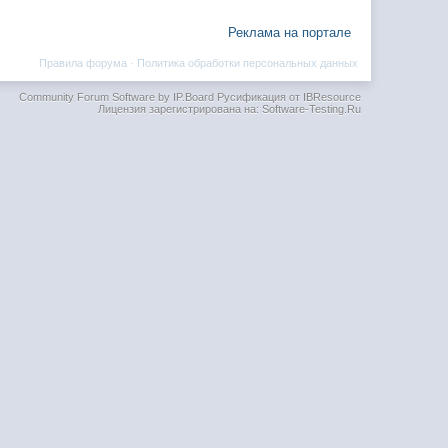
Реклама на портале
Правила форума
·
Политика обработки персональных данных
Community Forum Software by IP.Board
Русификация от IBResource
Лицензия зарегистрирована на: Software-Testing.Ru