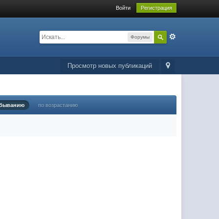
Войти
Регистрация
Форумы
Просмотр новых публикаций
убыванию
по возрастанию