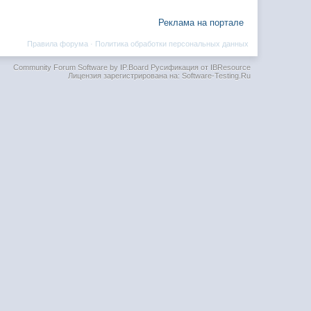
Реклама на портале
Правила форума
·
Политика обработки персональных данных
Community Forum Software by IP.Board
Русификация от IBResource
Лицензия зарегистрирована на: Software-Testing.Ru