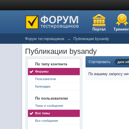
Портал
Тренинг
Форум тестировщиков
→
Публикации bysandy
Публикации bysandy
Сортировать
дате о
По типу контента
Форумы
По вашему запросу нич
Пользователи
Календарь
По пользователю
Темы и сообщения
Все темы
Все сообщения