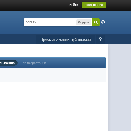
Войти
Регистрация
Форумы
Просмотр новых публикаций
убыванию
по возрастанию