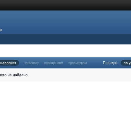
и
Порядок
бновления
заголовку
сообщениям
просмотрам
по 
его не найдено.