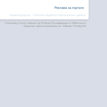
Реклама на портале
Правила форума
·
Политика обработки персональных данных
Community Forum Software by IP.Board
Русификация от IBResource
Лицензия зарегистрирована на: Software-Testing.Ru