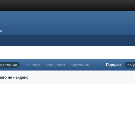
и
Порядок
бновления
заголовку
сообщениям
просмотрам
по 
его не найдено.