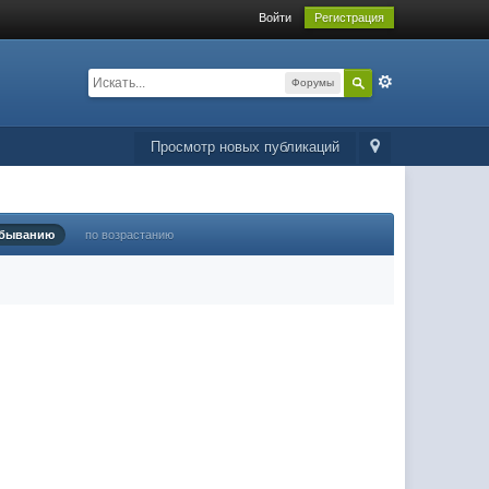
Войти
Регистрация
Форумы
Просмотр новых публикаций
убыванию
по возрастанию