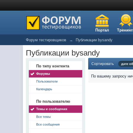
Портал
Тренинг
Форум тестировщиков
→
Публикации bysandy
Публикации bysandy
Сортировать
дате о
По типу контента
Форумы
По вашему запросу нич
Пользователи
Календарь
По пользователю
Темы и сообщения
Все темы
Все сообщения