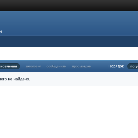
и
Порядок
бновления
заголовку
сообщениям
просмотрам
по 
его не найдено.