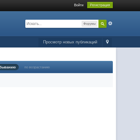
Войти
Регистрация
Форумы
Просмотр новых публикаций
убыванию
по возрастанию