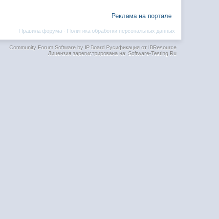
Реклама на портале
Правила форума
·
Политика обработки персональных данных
Community Forum Software by IP.Board
Русификация от IBResource
Лицензия зарегистрирована на: Software-Testing.Ru