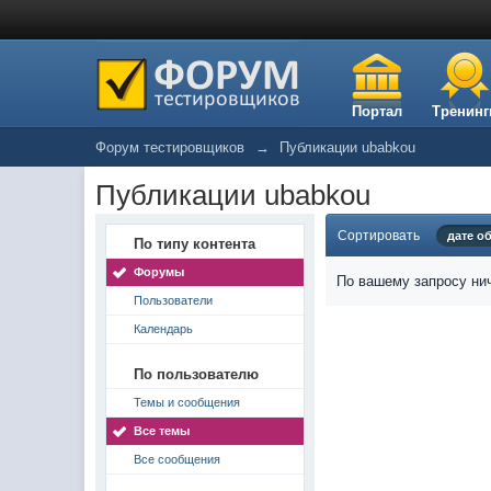
Портал
Тренинг
Форум тестировщиков
→
Публикации ubabkou
Публикации ubabkou
Сортировать
дате о
По типу контента
Форумы
По вашему запросу нич
Пользователи
Календарь
По пользователю
Темы и сообщения
Все темы
Все сообщения