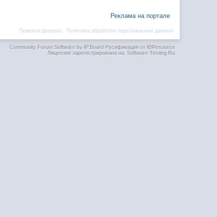
Реклама на портале
Правила форума
·
Политика обработки персональных данных
Community Forum Software by IP.Board
Русификация от IBResource
Лицензия зарегистрирована на: Software-Testing.Ru