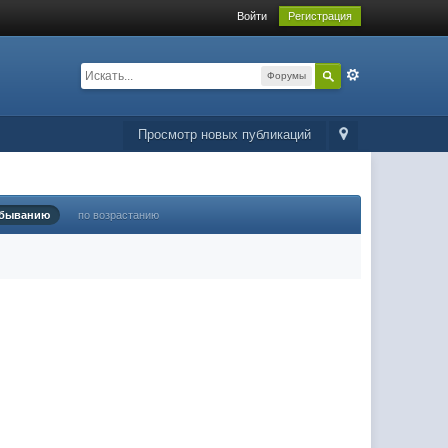
Войти
Регистрация
Форумы
Просмотр новых публикаций
убыванию
по возрастанию