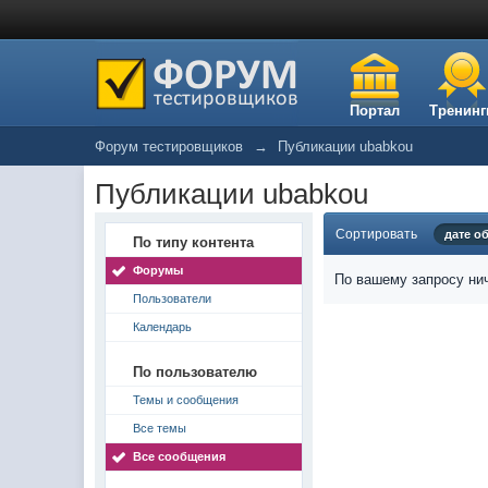
Портал
Тренинг
Форум тестировщиков
→
Публикации ubabkou
Публикации ubabkou
Сортировать
дате о
По типу контента
Форумы
По вашему запросу нич
Пользователи
Календарь
По пользователю
Темы и сообщения
Все темы
Все сообщения