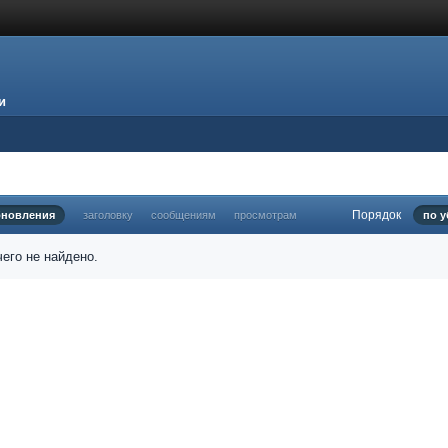
и
Порядок
бновления
заголовку
сообщениям
просмотрам
по 
его не найдено.