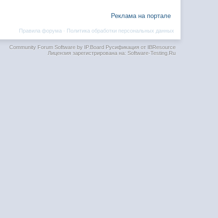
Реклама на портале
Правила форума
·
Политика обработки персональных данных
Community Forum Software by IP.Board
Русификация от IBResource
Лицензия зарегистрирована на: Software-Testing.Ru