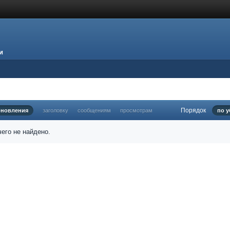
и
Порядок
бновления
заголовку
сообщениям
просмотрам
по 
его не найдено.