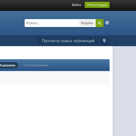
Войти
Регистрация
Форумы
Просмотр новых публикаций
убыванию
по возрастанию