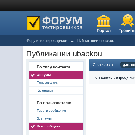
Портал
Тренинг
Форум тестировщиков
→
Публикации ubabkou
Публикации ubabkou
Сортировать
дате о
По типу контента
Форумы
По вашему запросу нич
Пользователи
Календарь
По пользователю
Темы и сообщения
Все темы
Все сообщения