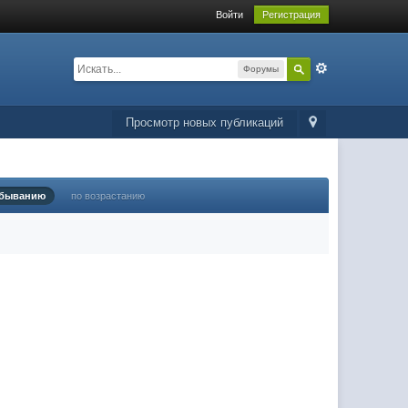
Войти
Регистрация
Форумы
Просмотр новых публикаций
убыванию
по возрастанию