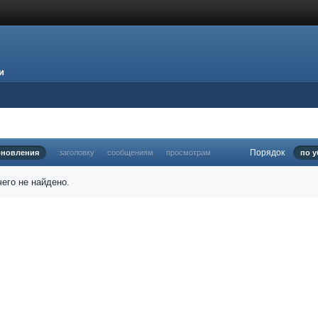
и
Порядок
бновления
заголовку
сообщениям
просмотрам
по 
его не найдено.