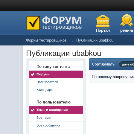
Портал
Тренинг
Форум тестировщиков
→
Публикации ubabkou
Публикации ubabkou
Сортировать
дате о
По типу контента
Форумы
По вашему запросу нич
Пользователи
Календарь
По пользователю
Темы и сообщения
Все темы
Все сообщения