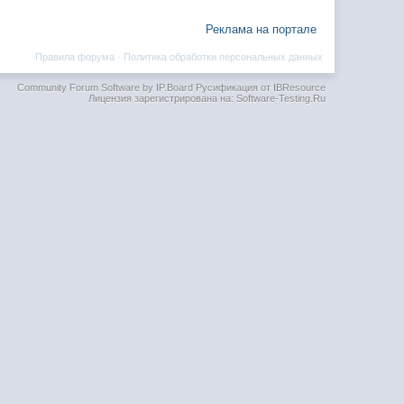
Реклама на портале
Правила форума
·
Политика обработки персональных данных
Community Forum Software by IP.Board
Русификация от IBResource
Лицензия зарегистрирована на: Software-Testing.Ru