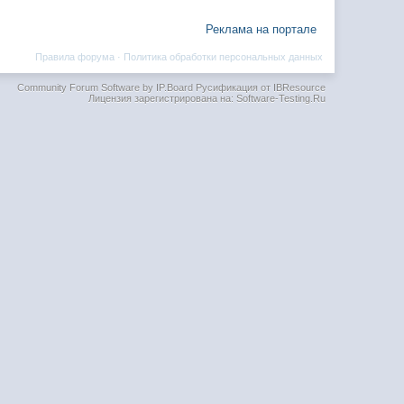
Реклама на портале
Правила форума
·
Политика обработки персональных данных
Community Forum Software by IP.Board
Русификация от IBResource
Лицензия зарегистрирована на: Software-Testing.Ru