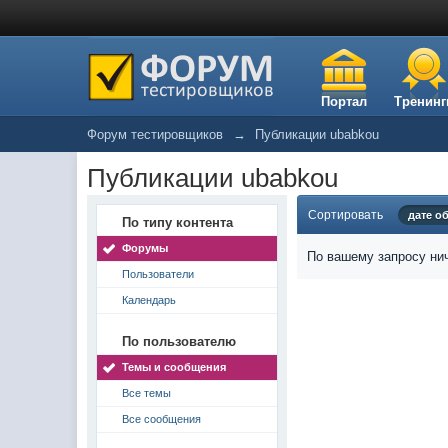
Портал
Тренинг
Форум тестировщиков
→
Публикации ubabkou
Публикации ubabkou
Сортировать
дате о
По типу контента
Форумы
По вашему запросу нич
Пользователи
Календарь
По пользователю
Темы и сообщения
Все темы
Все сообщения