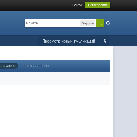
Войти
Регистрация
Форумы
Просмотр новых публикаций
убыванию
по возрастанию