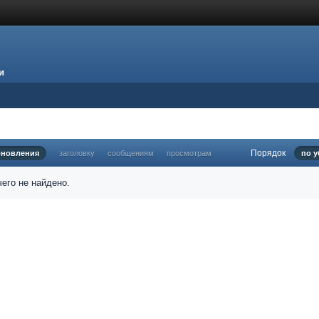
и
Порядок
бновления
заголовку
сообщениям
просмотрам
по 
его не найдено.