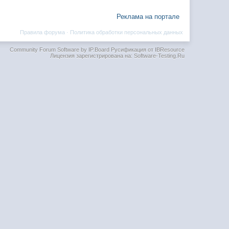
Реклама на портале
Правила форума
·
Политика обработки персональных данных
Community Forum Software by IP.Board
Русификация от IBResource
Лицензия зарегистрирована на: Software-Testing.Ru