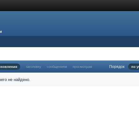
и
Порядок
бновления
заголовку
сообщениям
просмотрам
по 
его не найдено.