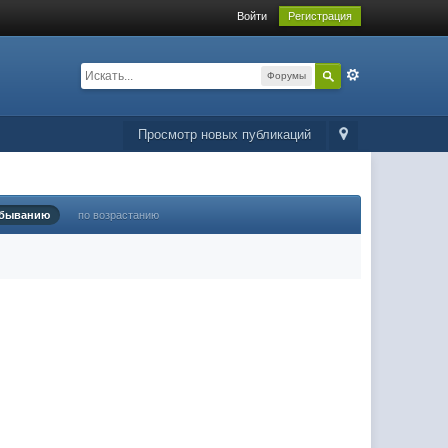
Войти
Регистрация
Форумы
Просмотр новых публикаций
убыванию
по возрастанию