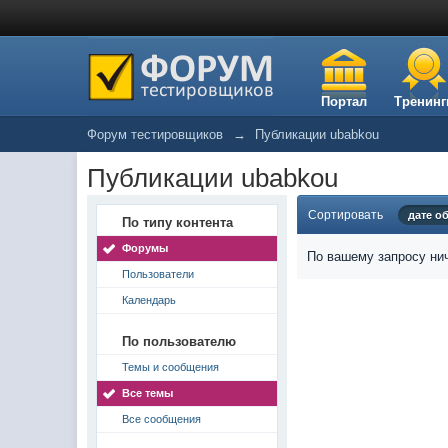
Портал
Тренинг
Форум тестировщиков
→
Публикации ubabkou
Публикации ubabkou
Сортировать
дате о
По типу контента
Форумы
По вашему запросу нич
Пользователи
Календарь
По пользователю
Темы и сообщения
Все темы
Все сообщения