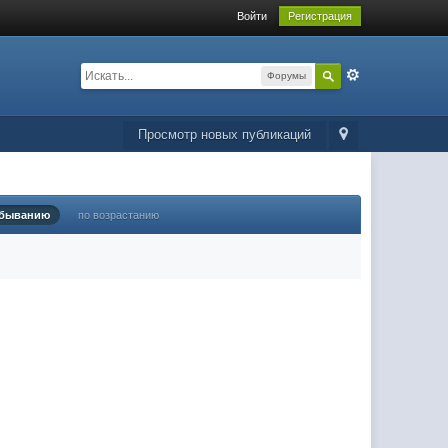
Войти
Регистрация
Форумы
Просмотр новых публикаций
убыванию
по возрастанию