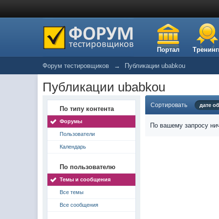
Портал
Тренинг
Форум тестировщиков
→
Публикации ubabkou
Публикации ubabkou
Сортировать
дате о
По типу контента
Форумы
По вашему запросу нич
Пользователи
Календарь
По пользователю
Темы и сообщения
Все темы
Все сообщения