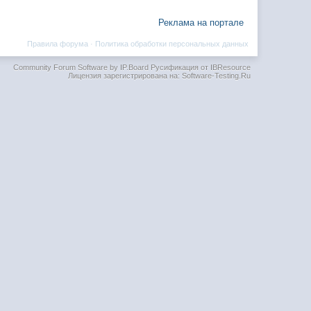
Реклама на портале
Правила форума
·
Политика обработки персональных данных
Community Forum Software by IP.Board
Русификация от IBResource
Лицензия зарегистрирована на: Software-Testing.Ru