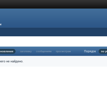
и
Порядок
бновления
заголовку
сообщениям
просмотрам
по 
его не найдено.