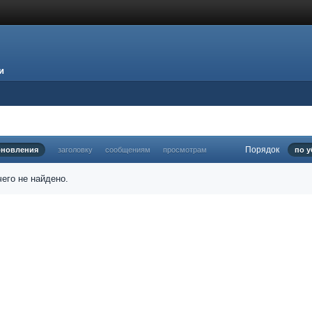
и
Порядок
бновления
заголовку
сообщениям
просмотрам
по 
его не найдено.