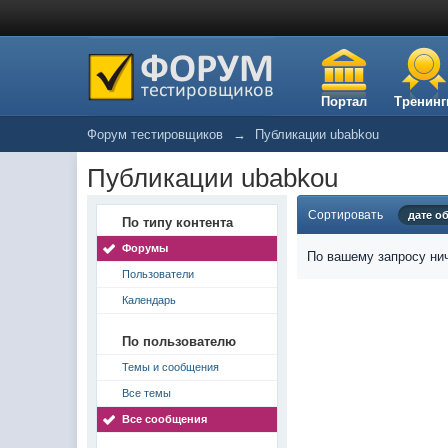
Портал
Тренинг
Форум тестировщиков
→
Публикации ubabkou
Публикации ubabkou
Сортировать
дате о
По типу контента
Форумы
По вашему запросу нич
Пользователи
Календарь
По пользователю
Темы и сообщения
Все темы
Все сообщения