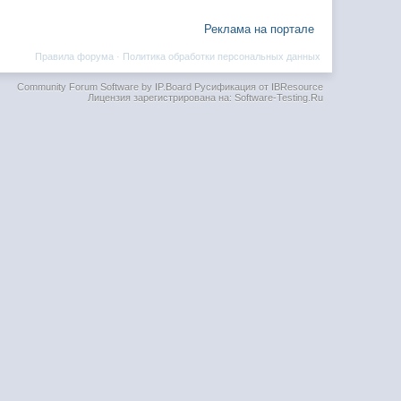
Реклама на портале
Правила форума
·
Политика обработки персональных данных
Community Forum Software by IP.Board
Русификация от IBResource
Лицензия зарегистрирована на: Software-Testing.Ru