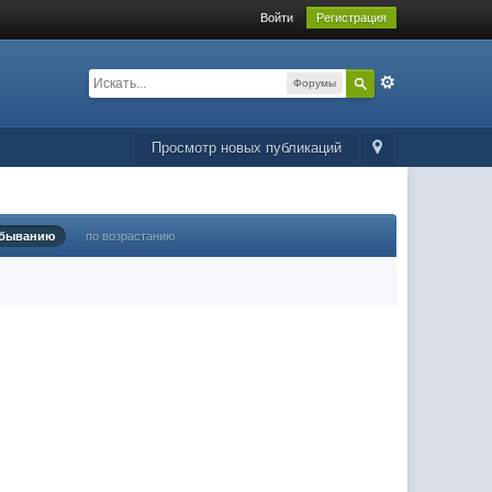
Войти
Регистрация
Форумы
Просмотр новых публикаций
убыванию
по возрастанию